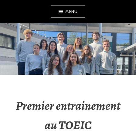
Aller
MENU
au
contenu
principal
INTERPHARMATOURS
Premier entrainement
au TOEIC