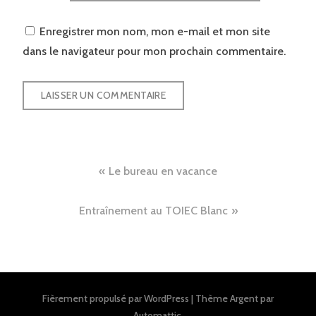
Enregistrer mon nom, mon e-mail et mon site
dans le navigateur pour mon prochain commentaire.
Navigation
Le bureau en vacance
de
Entraînement au TOIEC Blanc
l’article
Fièrement propulsé par WordPress
|
Thème Argent par
Automattic
.