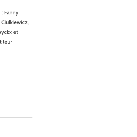
 : Fanny
 Ciulkiewicz,
wyckx et
 leur