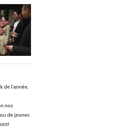
k de l’année.
on nos
ou de jeunes
eint!