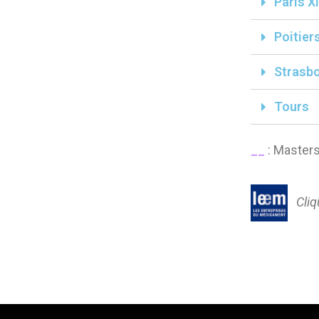
Paris XI
Poitier
Strasb
Tours
__
: Masters
Cliqu